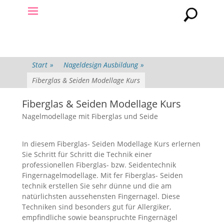
Primäres Menü
Header
Zum
Toggle
Inhalt
springen
Start
»
Nageldesign Ausbildung
»
Fiberglas & Seiden Modellage Kurs
Fiberglas & Seiden Modellage Kurs
Nagelmodellage mit Fiberglas und Seide
In diesem Fiberglas- Seiden Modellage Kurs erlernen
Sie Schritt für Schritt die Technik einer
professionellen Fiberglas- bzw. Seidentechnik
Fingernagelmodellage. Mit fer Fiberglas- Seiden
technik erstellen Sie sehr dünne und die am
natürlichsten aussehensten Fingernagel. Diese
Techniken sind besonders gut für Allergiker,
empfindliche sowie beanspruchte Fingernägel